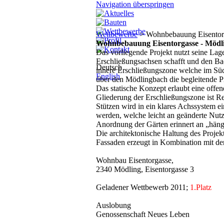
Navigation überspringen
Wettbewerbe
> Wohnbebauung Eisentor
Wohnbebauung Eisentorgasse - Mödl
Das vorliegende Projekt nutzt seine La
Erschließungsachsen schafft und den Bach
Deutsch
innere Erschließungszone welche im Süd
English
über den Mödlingbach die begleitende
Das statische Konzept erlaubt eine offen
Gliederung der Erschließungszone ist Re
Stützen wird in ein klares Achssystem e
werden, welche leicht an geänderte Nutz
Anordnung der Gärten erinnert an „häng
Die architektonische Haltung des Projekt
Fassaden erzeugt in Kombination mit den
Wohnbau Eisentorgasse,
2340 Mödling, Eisentorgasse 3
Geladener Wettbewerb 2011;
1.Platz
Auslobung
Genossenschaft Neues Leben