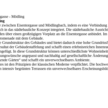
gasse - Mödling
ing
ge zwischen Eisentorgasse und Mödlingbach, indem es eine Verbindung
 in das städtebauliche Konzept integriert. Die städtebauliche Ausricht
en über einen großzügigen Vorplatz an die Eisentorgasse anbindet. Im
 Promenade mit dem Gebäude.
e Grundstruktur des Gebäudes und bietet dadurch eine hohe Grundrissfle
sultat der Gebäudestaffelung und schafft einen erlebnisreichen Innen
ingefügt. In diese Grundstruktur können unterschiedlichste Wohneinheit
ungswünsche angepasst und nachhaltig auf gesellschaftliche Änderunge
ende Gärten“ und schafft ein unverwechselbares Ambiente.
es ist den Prinzipien der klassischen Moderne verpflichtet. Die hochwer
 intensiv begrünten Terrassen ein unverwechselbares Erscheinungsbild